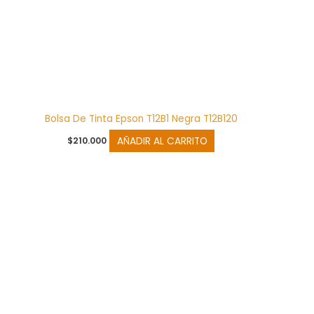
Bolsa De Tinta Epson T12B1 Negra T12B120
AÑADIR AL CARRITO
$
210.000