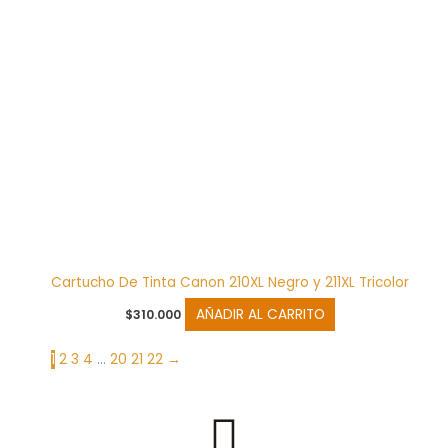
Cartucho De Tinta Canon 210XL Negro y 211XL Tricolor
AÑADIR AL CARRITO
$
310.000
1
2
3
4
…
20
21
22
→