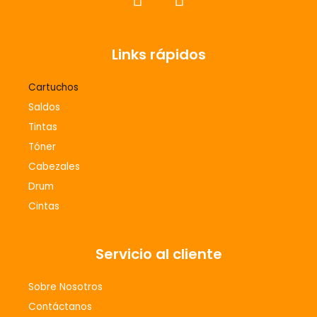
a
n
c
s
e
t
Links rápidos
b
a
o
g
Cartuchos
o
r
Saldos
k
a
m
Tintas
Tóner
Cabezales
Drum
Cintas
Servicio al cliente
Sobre Nosotros
Contáctanos