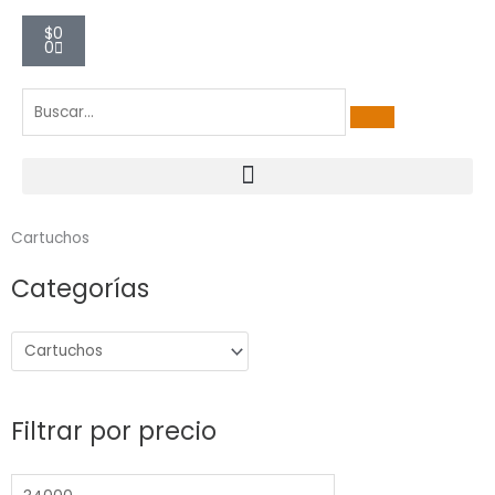
Carrito
$
0
0
Cartuchos
Categorías
Precio
Precio
mínimo
máximo
Filtrar por precio