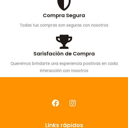
Compra Segura
Todas tus compras son seguras con nosotros
Sarisfación de Compra
Queremos brindarte una experiencia positivas en cada
interacción con nosotros
F
I
a
n
c
s
e
t
Links rápidos
b
a