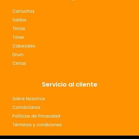
o
g
Cartuchos
o
r
Saldos
k
a
m
Tintas
Tóner
Cabezales
Drum
Cintas
Servicio al cliente
Sobre Nosotros
Contáctanos
Políticas de Privacidad
Términos y condiciones