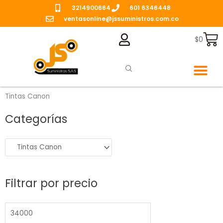
Ir
3214900664
601 6346448
al
ventasonline@jssuministros.com.co
contenido
Ca
$
0
Caja de Manten
Tintas Canon
Categorías
Precio
Precio
mínimo
máximo
Filtrar por precio