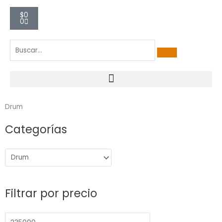
Carrito
$
0
0
Drum
Categorías
Precio
Precio
mínimo
máximo
Filtrar por precio