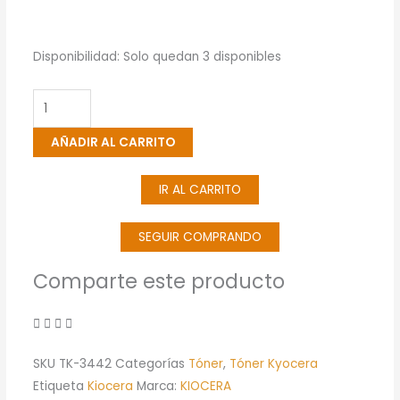
Cartucho
Disponibilidad:
Solo quedan 3 disponibles
De
Toner
Kyocera
AÑADIR AL CARRITO
TK-
3442
IR AL CARRITO
Negro
MA6000ifx,
PA6000x
SEGUIR COMPRANDO
cantidad
Comparte este producto
SKU
TK-3442
Categorías
Tóner
,
Tóner Kyocera
Etiqueta
Kiocera
Marca:
KIOCERA