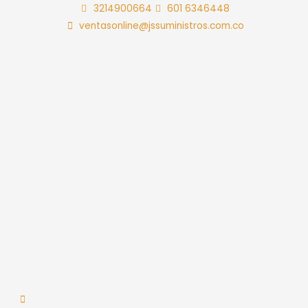
Ir
3214900664
601 6346448
al
ventasonline@jssuministros.com.co
contenido