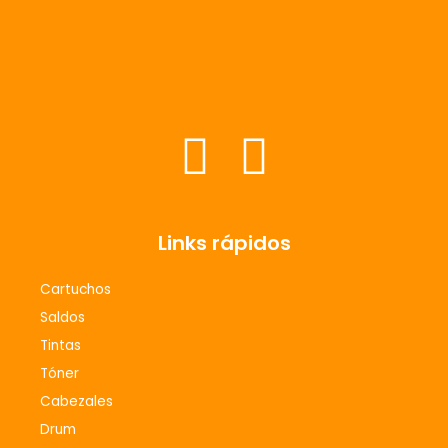
F
I
a
n
c
s
Links rápidos
e
t
Cartuchos
Saldos
b
a
Tintas
Tóner
o
g
Cabezales
Drum