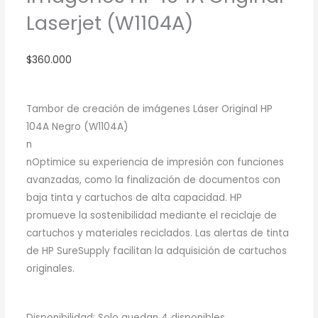
Laserjet (W1104A)
$
360.000
Tambor de creación de imágenes Láser Original HP
104A Negro (W1104A)
n
nOptimice su experiencia de impresión con funciones
avanzadas, como la finalización de documentos con
baja tinta y cartuchos de alta capacidad. HP
promueve la sostenibilidad mediante el reciclaje de
cartuchos y materiales reciclados. Las alertas de tinta
de HP SureSupply facilitan la adquisición de cartuchos
originales.
Tambor
Disponibilidad:
Solo quedan 4 disponibles