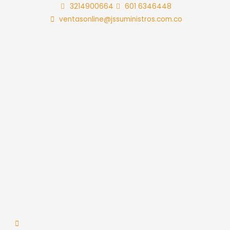
Ir
3214900664
601 6346448
al
ventasonline@jssuministros.com.co
contenido