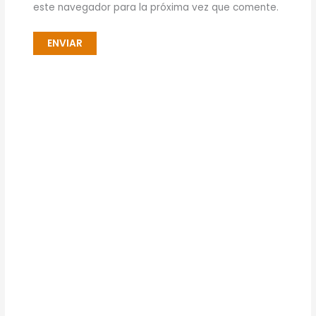
este navegador para la próxima vez que comente.
Kit De pack De dos Toners
láser HP 103AD Negro