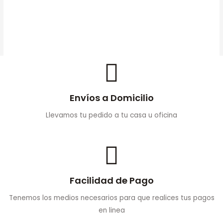
(W1103AD)
AÑADIR AL
$
109.000
CARRITO
Envíos a Domicilio
Llevamos tu pedido a tu casa u oficina
Facilidad de Pago
Tenemos los medios necesarios para que realices tus pagos
en linea