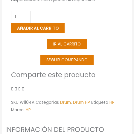
De
Creación
De
AÑADIR AL CARRITO
Imágenes
HP
IR AL CARRITO
104A
Original
Laserjet
SEGUIR COMPRANDO
(W1104A)
Comparte este producto
cantidad
SKU
W1104A
Categorías
Drum
,
Drum HP
Etiqueta
HP
Marca:
HP
INFORMACIÓN DEL PRODUCTO