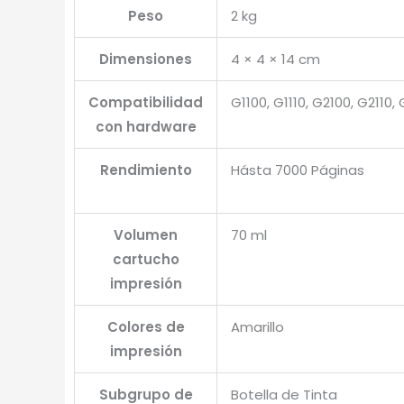
Peso
2 kg
Dimensiones
4 × 4 × 14 cm
Compatibilidad
G1100, G1110, G2100, G2110
con hardware
Rendimiento
Hásta 7000 Páginas
Volumen
70 ml
cartucho
impresión
Colores de
Amarillo
impresión
Subgrupo de
Botella de Tinta