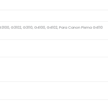
, G3100, G3102, G3110, G4100, G4102, Para Canon Pixma G4110