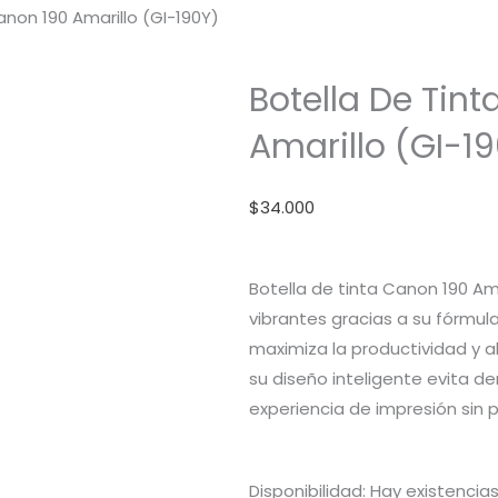
anon 190 Amarillo (GI-190Y)
Botella De Tin
Amarillo (GI-1
$
34.000
Botella de tinta Canon 190 Ama
vibrantes gracias a su fórmul
maximiza la productividad y 
su diseño inteligente evita 
experiencia de impresión sin 
Botella
Disponibilidad:
Hay existencia