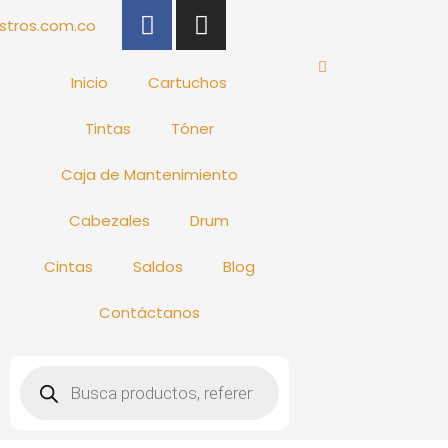
F
I
stros.com.co
a
n
c
s
e
t
Inicio
Cartuchos
b
a
Tintas
Tóner
o
g
o
r
Caja de Mantenimiento
k
a
-
m
Cabezales
Drum
f
Cintas
Saldos
Blog
Contáctanos
Búsqueda
de
productos