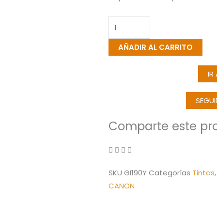
De
Tinta
Canon
AÑADIR AL CARRITO
190
Amarillo
IR
(GI-
190Y)
SEGU
cantidad
Comparte este pr
SKU
GI190Y
Categorías
Tintas
CANON