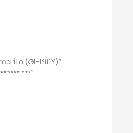
marillo (GI-190Y)”
 marcados con
*