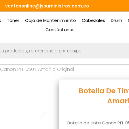
ventasonline@jssuministros.com.co
s
Tóner
Caja de Mantenimiento
Cabezales
Drum
Contáctanos
 Canon PFI-050Y Amarillo Original
Botella De Ti
Amaril
Botella de tinta Canon PFI-05