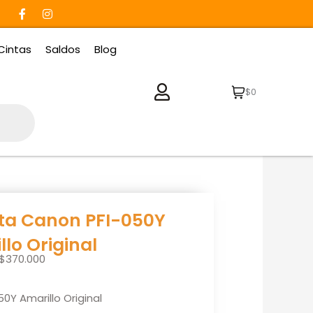
F
I
a
n
c
s
e
t
Cintas
Saldos
Blog
b
a
o
g
o
r
k
a
$0
-
m
f
nta Canon PFI-050Y
lo Original
$
370.000
0Y Amarillo Original