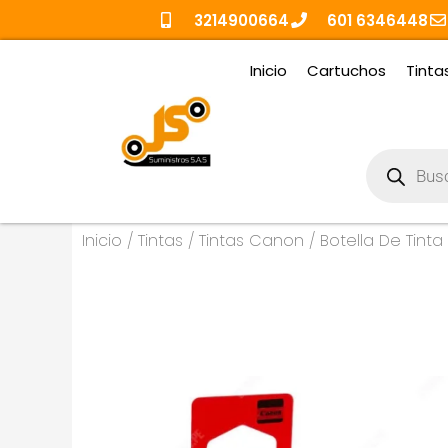
Ir
3214900664
601 6346448
al
contenido
Inicio
Cartuchos
Tinta
Búsqueda
de
productos
Inicio
/
Tintas
/
Tintas Canon
/ Botella De Tinta