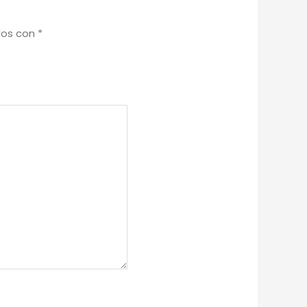
dos con
*