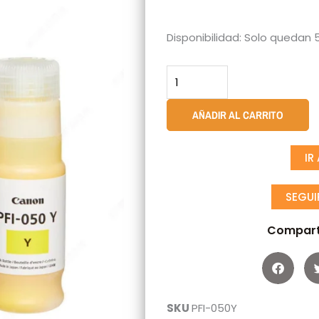
Botella
Disponibilidad:
Solo quedan 5
De
Tinta
Canon
PFI-
AÑADIR AL CARRITO
050Y
Amarillo
IR
Original
cantidad
SEGU
Compart
SKU
PFI-050Y