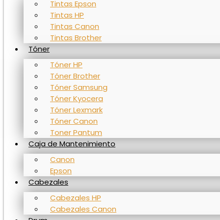
Tintas Epson
Tintas HP
Tintas Canon
Tintas Brother
Tóner
Tóner HP
Tóner Brother
Tóner Samsung
Tóner Kyocera
Tóner Lexmark
Tóner Canon
Toner Pantum
Caja de Mantenimiento
Canon
Epson
Cabezales
Cabezales HP
Cabezales Canon