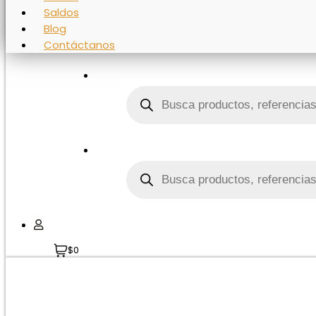
Saldos
Blog
Contáctanos
Búsqueda
de
productos
Búsqueda
de
productos
$0