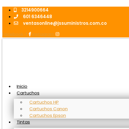
Ir
Botella
al
De
3214900664
contenido
Tinta
601 6346448
Epson
ventasonline@jssuministros.com.co
T49M4
Facebook-f
Instagram
Amarillo
SC-
F570,
F170,
F571
cantidad
Inicio
Cartuchos
Cartuchos HP
Cartuchos Canon
Cartuchos Epson
Tintas