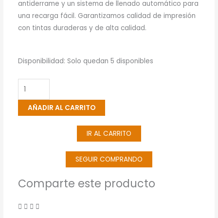
antiderrame y un sistema de llenado automático para
una recarga fácil. Garantizamos calidad de impresión
con tintas duraderas y de alta calidad.
Botella
Disponibilidad:
Solo quedan 5 disponibles
De
Tinta
Epson
AÑADIR AL CARRITO
555
Magenta
IR AL CARRITO
(T555320)
cantidad
SEGUIR COMPRANDO
Comparte este producto