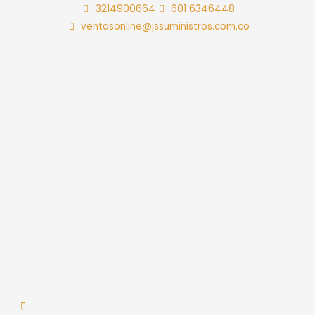
Ir
3214900664
601 6346448
al
ventasonline@jssuministros.com.co
contenido