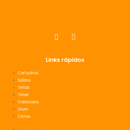
F
I
a
n
c
s
e
t
Links rápidos
b
a
o
g
Cartuchos
o
r
Saldos
k
a
Tintas
m
Tóner
Cabezales
Drum
Cintas
Cartuchos