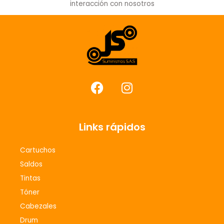
interacción con nosotros
F
I
a
n
c
s
e
t
Links rápidos
b
a
o
g
Cartuchos
o
r
Saldos
k
a
m
Tintas
Tóner
Cabezales
Drum