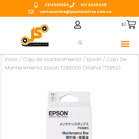
Ir
3214900664
601 6346448
al
ventasonline@jssuministros.com.co
contenido
Ca
$
0
Caja de Manten
Inicio
/
Caja de Mantenimiento
/
Epson
/ Caja De
Mantenimiento Epson T295000 Original (T2950)