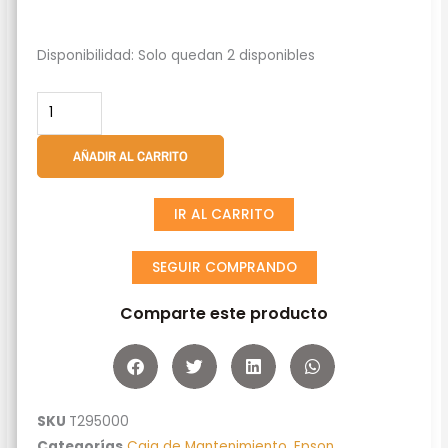
Caja
Disponibilidad:
Solo quedan 2 disponibles
De
Mantenimiento
Epson
T295000
AÑADIR AL CARRITO
Original
(T2950)
IR AL CARRITO
cantidad
SEGUIR COMPRANDO
Comparte este producto
SKU
T295000
Categorías
Caja de Mantenimiento
,
Epson