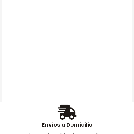
Caja De Mantenimiento
Epson SC13MB Original
(C13S210057)
$
250.000
AÑADIR
AL CARRITO
Envíos a Domicilio