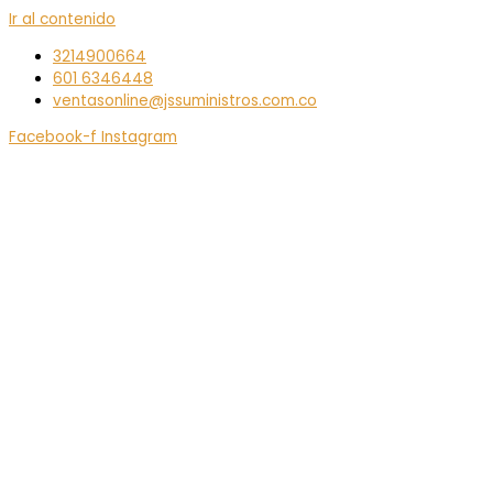
Ir al contenido
3214900664
601 6346448
ventasonline@jssuministros.com.co
Facebook-f
Instagram