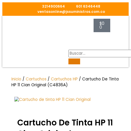
Ir
3214900664
601 6346448
al
ventasonline@jssuministros.com.co
contenido
Carrito
$
0
0
Caja de Manteni
Inicio
/
Cartuchos
/
Cartuchos HP
/ Cartucho De Tinta
HP 11 Cian Original (C4836A)
Cartucho De Tinta HP 11