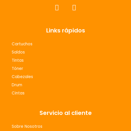
F
I
a
n
c
s
e
t
Links rápidos
b
a
o
g
Cartuchos
o
r
Saldos
k
a
m
Tintas
Tóner
Cabezales
Drum
Cintas
Servicio al cliente
Sobre Nosotros