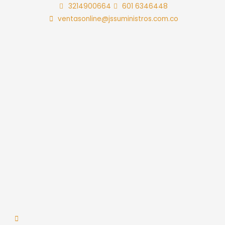
Ir
3214900664
601 6346448
al
ventasonline@jssuministros.com.co
contenido