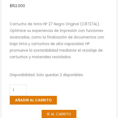
$
152.000
Cartucho de tinta HP 27 Negro Original (C8727AL).
Optimice su experiencia de impresión con funciones
avanzadas, como la finalización de documentos con
baja tinta y cartuchos de alta capacidad. HP
promueve la sostenibilidad mediante el reciclaje de
cartuchos y materiales reciclados.
Cartucho
Disponibilidad:
Solo quedan 2 disponibles
De
Tinta
HP
AÑADIR AL CARRITO
27
Negro
IR AL CARRITO
Original