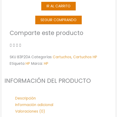
IR AL CARRITO
Original
De
130
SEGUIR COMPRANDO
ml
Comparte este producto
(B3P20A)
cantidad
SKU
B3P20A
Categorías
Cartuchos
,
Cartuchos HP
Etiqueta
HP
Marca:
HP
INFORMACIÓN DEL PRODUCTO
Descripción
Información adicional
Valoraciones (0)