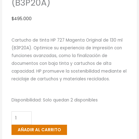
(B3P20A)
$
495.000
Cartucho de tinta HP 727 Magenta Original de 130 ml
(B3P20A). Optimice su experiencia de impresión con
funciones avanzadas, como la finalización de
documentos con baja tinta y cartuchos de alta
capacidad. HP promueve la sostenibilidad mediante el
reciclaje de cartuchos y materiales reciclados.
Cartucho
Disponibilidad:
Solo quedan 2 disponibles
De
Tinta
HP
AÑADIR AL CARRITO
727
Magenta