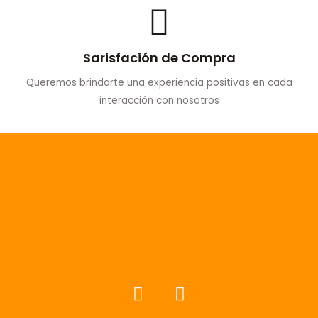
Sarisfación de Compra
Queremos brindarte una experiencia positivas en cada
interacción con nosotros
F
I
a
n