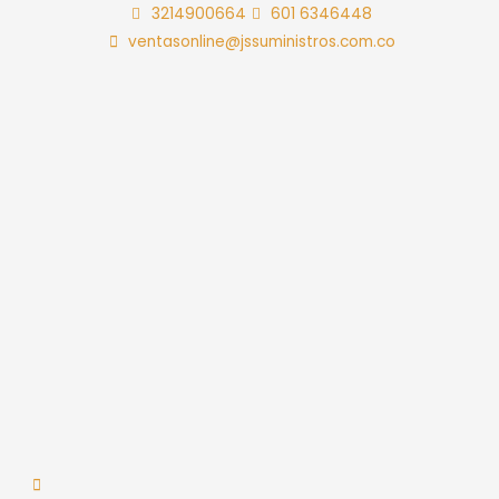
Ir
3214900664
601 6346448
al
ventasonline@jssuministros.com.co
contenido