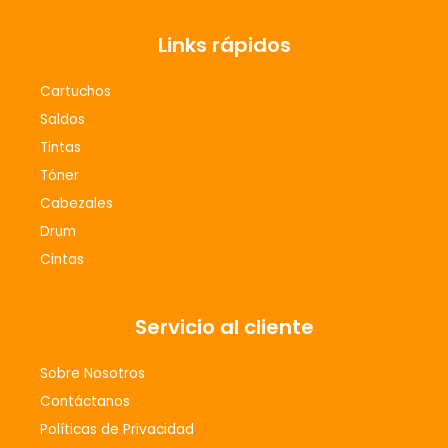
c
s
e
t
Links rápidos
b
a
o
g
Cartuchos
o
r
Saldos
k
a
m
Tintas
Tóner
Cabezales
Drum
Cintas
Servicio al cliente
Sobre Nosotros
Contáctanos
Políticas de Privacidad