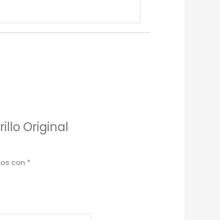
llo Original
dos con
*