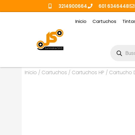
Ir
3214900664
601 6346448
al
contenido
Inicio
Cartuchos
Tinta
Búsqueda
de
productos
Inicio
/
Cartuchos
/
Cartuchos HP
/ Cartucho D