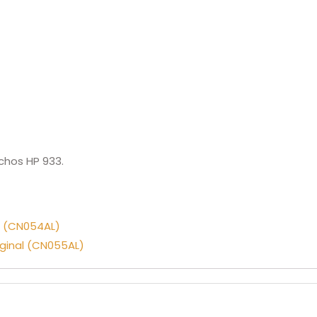
chos HP 933.
al (CN054AL)
iginal (CN055AL)