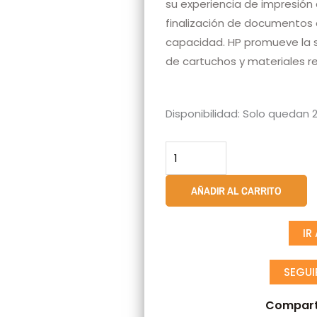
su experiencia de impresión
finalización de documentos 
capacidad. HP promueve la s
de cartuchos y materiales re
Cartucho
Disponibilidad:
Solo quedan 2
De
Tinta
HP
933XL
AÑADIR AL CARRITO
Amarillo
Original
IR
(CN056AL)
cantidad
SEGU
Compart