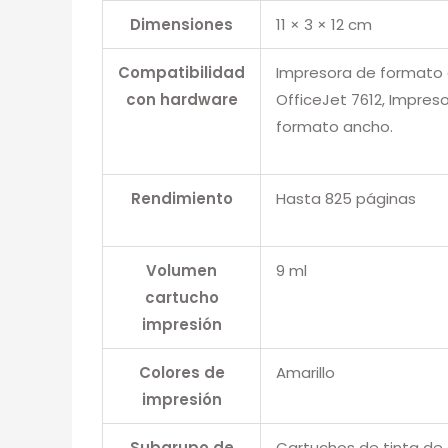
Dimensiones
11 × 3 × 12 cm
Compatibilidad
Impresora de formato 
con hardware
OfficeJet 7612, Impres
formato ancho.
Rendimiento
Hasta 825 páginas
Volumen
9 ml
cartucho
impresión
Colores de
Amarillo
impresión
Subgrupo de
Cartuchos de tinta de