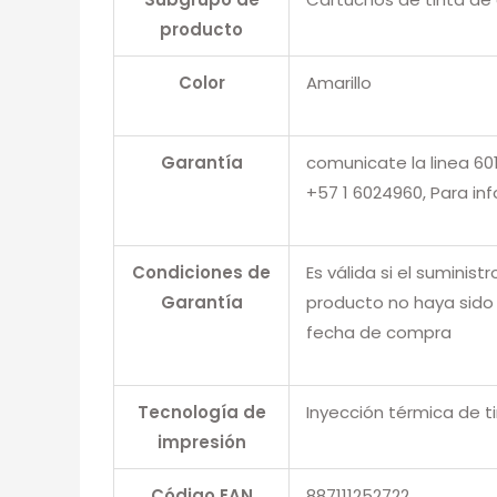
producto
Color
Amarillo
Garantía
comunicate la linea 6
+57 1 6024960, Para in
Condiciones de
Es válida si el suminis
Garantía
producto no haya sido 
fecha de compra
Tecnología de
Inyección térmica de t
impresión
Código EAN
887111252722