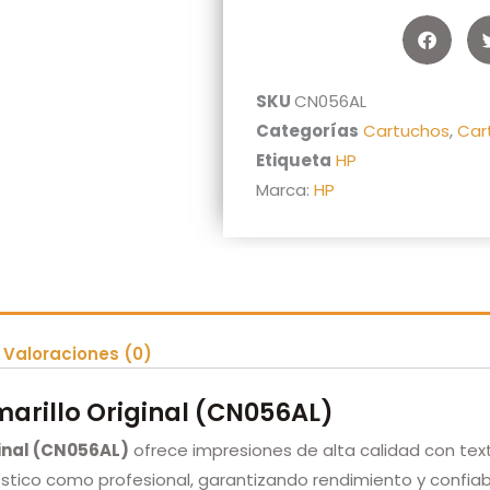
SKU
CN056AL
Categorías
Cartuchos
,
Car
Etiqueta
HP
Marca:
HP
Valoraciones (0)
marillo Original (CN056AL)
ginal (CN056AL)
ofrece impresiones de alta calidad con texto
tico como profesional, garantizando rendimiento y confiab