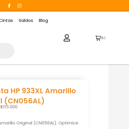
F
I
a
n
c
s
e
t
Cintas
Saldos
Blog
b
a
o
g
o
r
k
a
$0
-
m
f
ta HP 933XL Amarillo
al (CN056AL)
$
115.000
marillo Original (CN056AL). Optimice