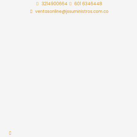
Ir
3214900664
601 6346448
al
ventasonline@jssuministros.com.co
contenido