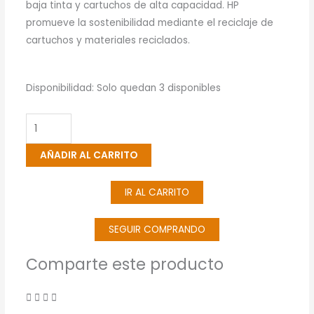
baja tinta y cartuchos de alta capacidad. HP
promueve la sostenibilidad mediante el reciclaje de
cartuchos y materiales reciclados.
Cartucho
Disponibilidad:
Solo quedan 3 disponibles
De
Tinta
HP
AÑADIR AL CARRITO
951
Cian
IR AL CARRITO
Original
(CN050AL)
cantidad
SEGUIR COMPRANDO
Comparte este producto