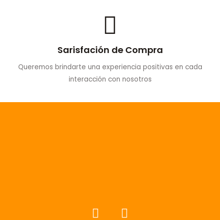
Sarisfación de Compra
Queremos brindarte una experiencia positivas en cada
interacción con nosotros
F
I
a
n