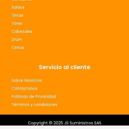
o
r
Saldos
k
a
m
Tintas
Tóner
Cabezales
Drum
Cintas
Servicio al cliente
Sobre Nosotros
Contáctanos
Políticas de Privacidad
Términos y condiciones
Copyright © 2025 JS Suministros SAS