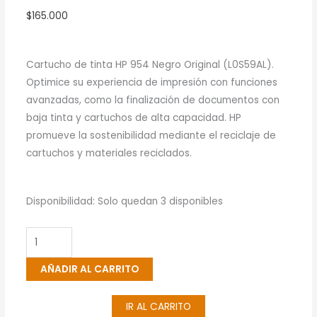
$
165.000
Cartucho de tinta HP 954 Negro Original (L0S59AL).
Optimice su experiencia de impresión con funciones
avanzadas, como la finalización de documentos con
baja tinta y cartuchos de alta capacidad. HP
promueve la sostenibilidad mediante el reciclaje de
cartuchos y materiales reciclados.
Cartucho
Disponibilidad:
Solo quedan 3 disponibles
De
Tinta
HP
AÑADIR AL CARRITO
954
Negro
IR AL CARRITO
Original