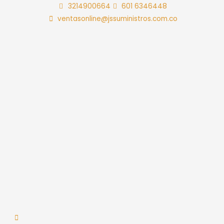
Ir
3214900664
601 6346448
al
ventasonline@jssuministros.com.co
contenido