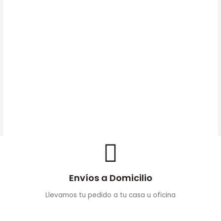
Cartucho De Tinta HP 954XL
Amarillo Original (L0S68AL)
AÑADIR AL
$
200.000
CARRITO
Envíos a Domicilio
Llevamos tu pedido a tu casa u oficina