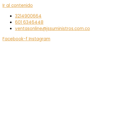
Ir al contenido
3214900664
601 6346448
ventasonline@jssuministros.com.co
Facebook-f
Instagram