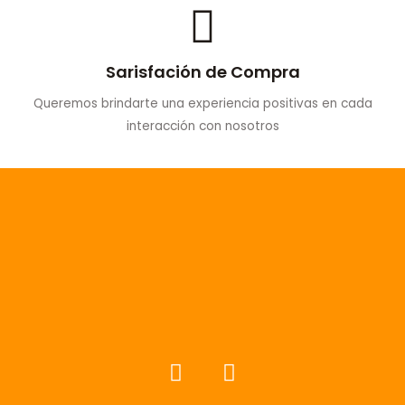
Sarisfación de Compra
Queremos brindarte una experiencia positivas en cada
interacción con nosotros
F
I
a
n