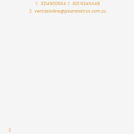
Ir
3214900664
601 6346448
al
ventasonline@jssuministros.com.co
contenido