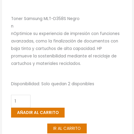
Toner Samsung MLT-D358S Negro
n
nOptimice su experiencia de impresión con funciones
avanzadas, como la finalización de documentos con
baja tinta y cartuchos de alta capacidad. HP
promueve la sostenibilidad mediante el reciclaje de
cartuchos y materiales reciclados.
Toner
Disponibilidad:
Solo quedan 2 disponibles
Samsung
MLT-
D358S
AÑADIR AL CARRITO
Negro
cantidad
IR AL CARRITO