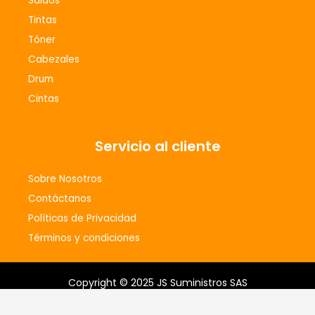
Saldos
k
a
m
Tintas
Tóner
Cabezales
Drum
Cintas
Servicio al cliente
Sobre Nosotros
Contáctanos
Políticas de Privacidad
Términos y condiciones
Copyright © 2025 JS Suministros SAS