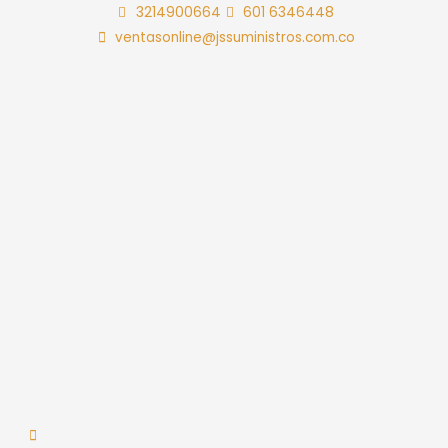
Ir
3214900664
601 6346448
al
ventasonline@jssuministros.com.co
contenido