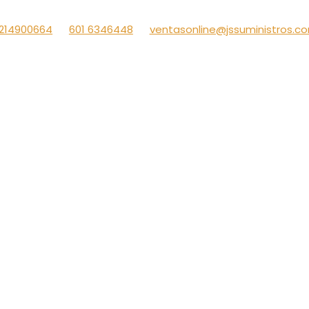
214900664
601 6346448
ventasonline@jssuministros.c