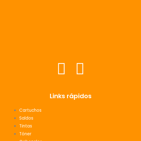
F
I
a
n
c
s
Links rápidos
e
t
Cartuchos
Saldos
b
a
Tintas
Tóner