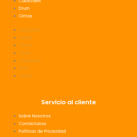
o
g
Cabezales
Drum
o
r
Cintas
k
a
Cartuchos
Saldos
m
Tintas
Tóner
Cabezales
Drum
Cintas
Servicio al cliente
Sobre Nosotros
Contáctanos
Políticas de Privacidad