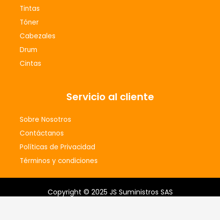
m
Tintas
Tóner
Cabezales
Drum
Cintas
Servicio al cliente
Sobre Nosotros
Contáctanos
Políticas de Privacidad
Términos y condiciones
Copyright © 2025 JS Suministros SAS