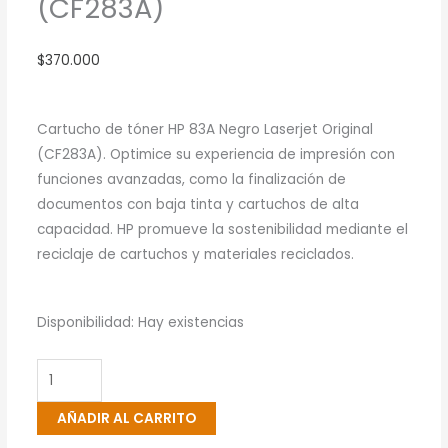
(CF283A)
$
370.000
Cartucho de tóner HP 83A Negro Laserjet Original
(CF283A). Optimice su experiencia de impresión con
funciones avanzadas, como la finalización de
documentos con baja tinta y cartuchos de alta
capacidad. HP promueve la sostenibilidad mediante el
reciclaje de cartuchos y materiales reciclados.
Cartucho
Disponibilidad:
Hay existencias
De
Toner
HP
AÑADIR AL CARRITO
83A
Negro