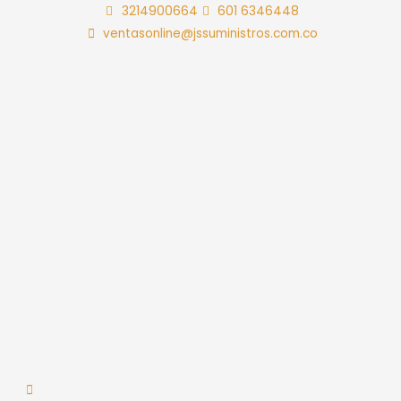
Ir
3214900664
601 6346448
al
ventasonline@jssuministros.com.co
contenido