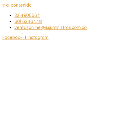
Ir al contenido
3214900664
601 6346448
ventasonline@jssuministros.com.co
Facebook-f
Instagram