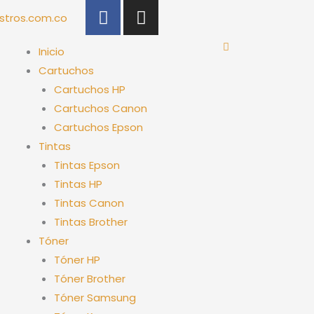
F
I
stros.com.co
a
n
c
s
Inicio
e
t
Cartuchos
b
a
Cartuchos HP
o
g
Cartuchos Canon
o
r
k
a
Cartuchos Epson
-
m
Tintas
f
Tintas Epson
Tintas HP
Tintas Canon
Tintas Brother
Tóner
Tóner HP
Tóner Brother
Tóner Samsung