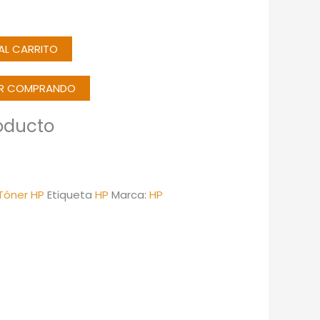
 AL CARRITO
IR COMPRANDO
oducto
Tóner HP
Etiqueta
HP
Marca:
HP