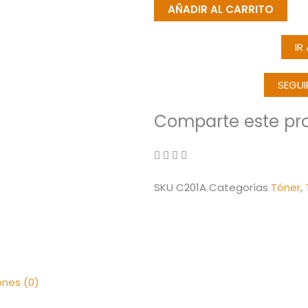
AÑADIR AL CARRITO
HP
201A
IR
Negro
y
SEGU
201A
Colores
Comparte este pr
Original
cantidad
SKU
C201A
Categorías
Tóner
,
ones (0)