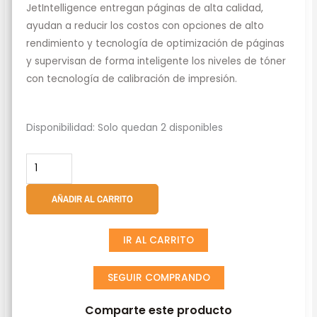
JetIntelligence entregan páginas de alta calidad,
ayudan a reducir los costos con opciones de alto
rendimiento y tecnología de optimización de páginas
y supervisan de forma inteligente los niveles de tóner
con tecnología de calibración de impresión.
Pack
Disponibilidad:
Solo quedan 2 disponibles
De
2
Cartuchos
De
AÑADIR AL CARRITO
Toner
HP
IR AL CARRITO
78A
Negro
SEGUIR COMPRANDO
LaserJet
Original
Comparte este producto