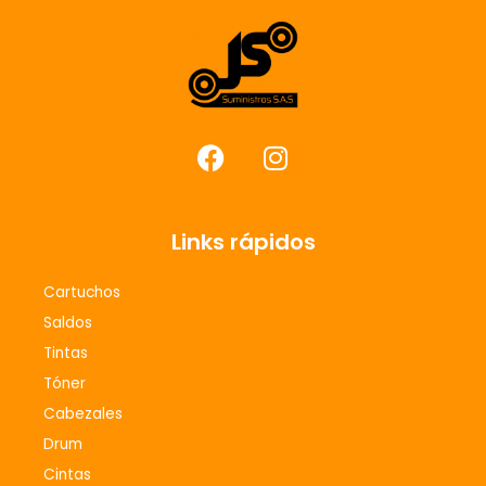
F
I
a
n
c
s
e
t
Links rápidos
b
a
o
g
Cartuchos
o
r
Saldos
k
a
m
Tintas
Tóner
Cabezales
Drum
Cintas