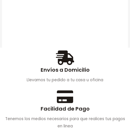
Cartucho De Toner HP
26A Negro Laserjet
Original (CF226A)
$
660.000
AÑADIR
AL CARRITO
Envíos a Domicilio
Llevamos tu pedido a tu casa u oficina
Facilidad de Pago
Tenemos los medios necesarios para que realices tus pagos
en linea