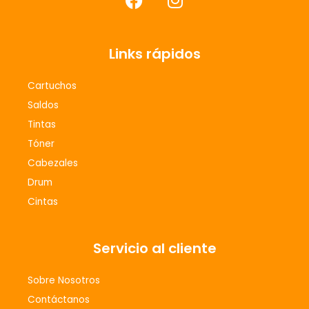
a
n
c
s
e
t
Links rápidos
b
a
o
g
Cartuchos
o
r
Saldos
k
a
m
Tintas
Tóner
Cabezales
Drum
Cintas
Servicio al cliente
Sobre Nosotros
Contáctanos