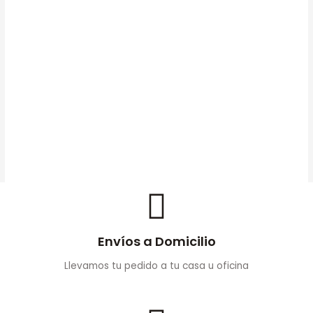
Bolsa De Tinta Epson Negra
M04XXL Extra Alta
Capacidad (T962120) WF-
M5299/M5800
AÑADIR AL
$
550.000
CARRITO
Envíos a Domicilio
Llevamos tu pedido a tu casa u oficina