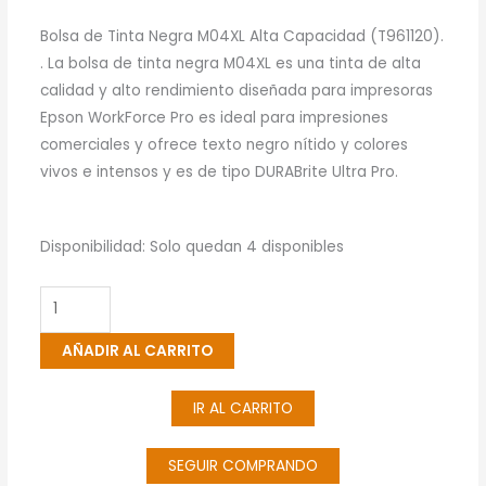
Bolsa de Tinta Negra M04XL Alta Capacidad (T961120).
. La bolsa de tinta negra M04XL es una tinta de alta
calidad y alto rendimiento diseñada para impresoras
Epson WorkForce Pro es ideal para impresiones
comerciales y ofrece texto negro nítido y colores
vivos e intensos y es de tipo DURABrite Ultra Pro.
Bolsa
Disponibilidad:
Solo quedan 4 disponibles
De
Tinta
Epson
AÑADIR AL CARRITO
Negra
M04XL
IR AL CARRITO
Alta
Capacidad
(T961120)
SEGUIR COMPRANDO