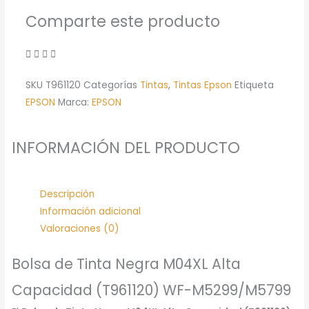
WF-
Comparte este producto
M5299/M5799
cantidad
SKU
T961120
Categorías
Tintas
,
Tintas Epson
Etiqueta
EPSON
Marca:
EPSON
INFORMACIÓN DEL PRODUCTO
Descripción
Información adicional
Valoraciones (0)
Bolsa de Tinta Negra M04XL Alta
Capacidad (T961120) WF-M5299/M5799