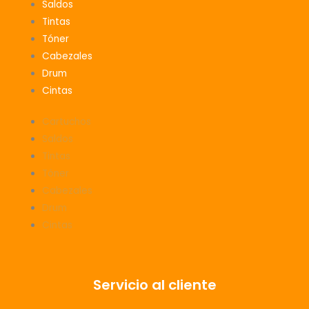
Saldos
k
a
Tintas
m
Tóner
Cabezales
Drum
Cintas
Cartuchos
Saldos
Tintas
Tóner
Cabezales
Drum
Cintas
Servicio al cliente