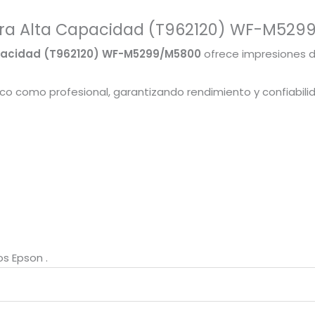
xtra Alta Capacidad (T962120) WF-M52
apacidad (T962120) WF-M5299/M5800
ofrece impresiones de
o como profesional, garantizando rendimiento y confiabili
s Epson .