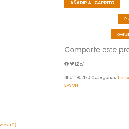
AÑADIR AL CARRITO
Negra
M04XXL
IR
Extra
Alta
SEGU
Capacidad
(T962120)
Comparte este pr
WF-
M5299/M5800
cantidad
SKU
T962120
Categorías
Tinta
EPSON
ones (0)