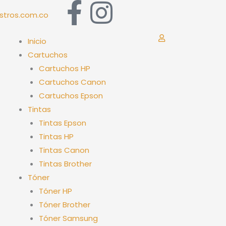
F
I
stros.com.co
a
n
Inicio
c
s
Cartuchos
Cartuchos HP
e
t
Cartuchos Canon
Cartuchos Epson
b
a
Tintas
Tintas Epson
o
g
Tintas HP
Tintas Canon
o
r
Tintas Brother
k
a
Tóner
Tóner HP
-
m
Tóner Brother
Tóner Samsung