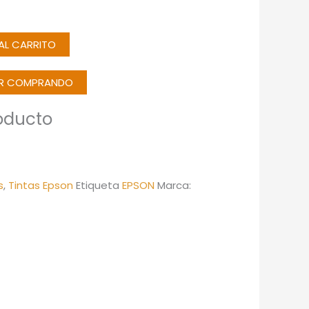
 AL CARRITO
IR COMPRANDO
oducto
s
,
Tintas Epson
Etiqueta
EPSON
Marca: