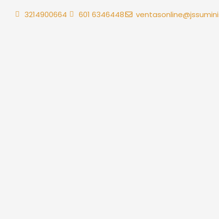
Ir
3214900664
601 6346448
ventasonline@jssumini
al
contenido