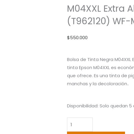
M04XXL Extra 
(T962120) WF
$
550.000
Bolsa de Tinta Negra M04XXL E
tinta Epson M04XXL es económ
que ofrece. Es una tinta de pi
manchas y la decoloración..
Bolsa
Disponibilidad:
Solo quedan 5 
De
Tinta
Epson