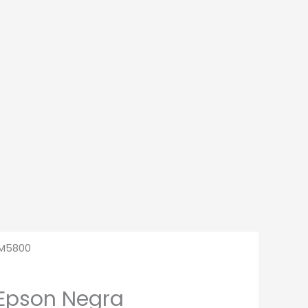
/M5800
 Epson Negra