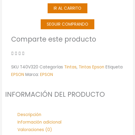
Magenta
IR AL CARRITO
Original
26
ML
SEGUIR COMPRANDO
(T40V320)
Comparte este producto
SC-
T2170/3170/5170/3170M/5170M
cantidad
SKU
T40V320
Categorías
Tintas
,
Tintas Epson
Etiqueta
EPSON
Marca:
EPSON
INFORMACIÓN DEL PRODUCTO
Descripción
Información adicional
Valoraciones (0)