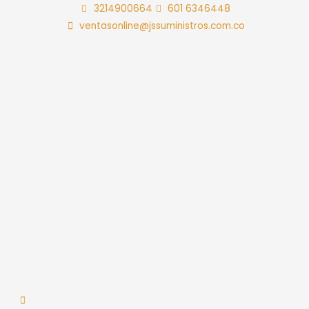
Ir
3214900664
601 6346448
al
ventasonline@jssuministros.com.co
contenido