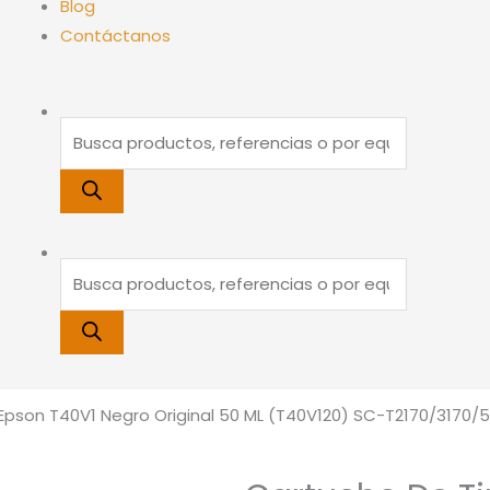
Blog
Contáctanos
Búsqueda
Búsqueda
de
de
productos
productos
Epson T40V1 Negro Original 50 ML (T40V120) SC-T2170/3170/