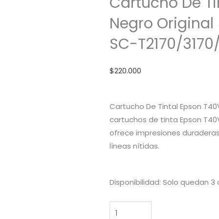
Cartucho De Ti
Negro Original
SC-T2170/3170
$
220.000
Cartucho De Tintal Epson T40V
cartuchos de tinta Epson T40V
ofrece impresiones duraderas 
líneas nítidas.
Cartucho
Disponibilidad:
Solo quedan 3 
De
Tinta