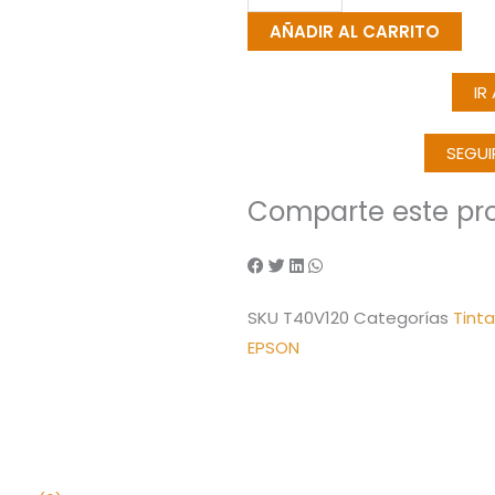
Epson
AÑADIR AL CARRITO
T40V1
Negro
IR
Original
50
SEGU
ML
(T40V120)
Comparte este pr
SC-
T2170/3170/5170/3170M/5170M
cantidad
SKU
T40V120
Categorías
Tint
EPSON