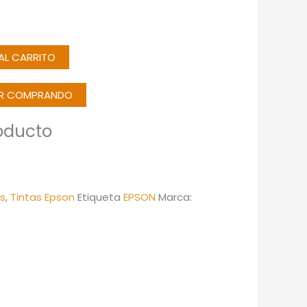
 AL CARRITO
IR COMPRANDO
oducto
as
,
Tintas Epson
Etiqueta
EPSON
Marca: