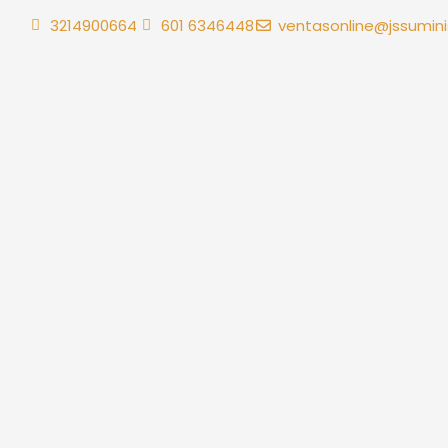
Ir
3214900664
601 6346448
ventasonline@jssumini
al
contenido