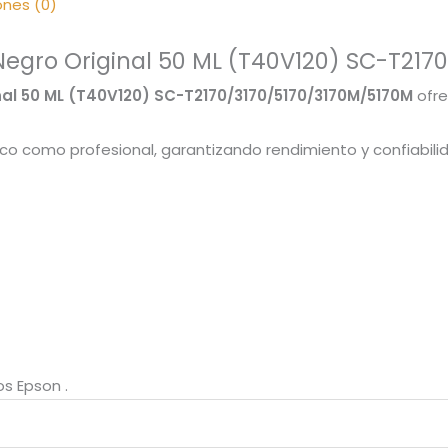
ones (0)
Negro Original 50 ML (T40V120) SC-T217
nal 50 ML (T40V120) SC-T2170/3170/5170/3170M/5170M
ofre
o como profesional, garantizando rendimiento y confiabili
s Epson .