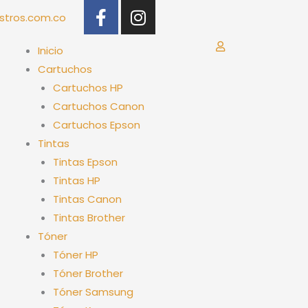
F
I
stros.com.co
a
n
c
s
Inicio
e
t
Cartuchos
b
a
Cartuchos HP
o
g
Cartuchos Canon
o
r
k
a
Cartuchos Epson
-
m
Tintas
f
Tintas Epson
Tintas HP
Tintas Canon
Tintas Brother
Tóner
Tóner HP
Tóner Brother
Tóner Samsung