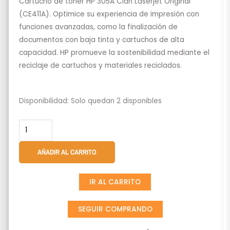
Cartucho de tóner HP 305A Cian Laserjet Original
(CE411A). Optimice su experiencia de impresión con
funciones avanzadas, como la finalización de
documentos con baja tinta y cartuchos de alta
capacidad. HP promueve la sostenibilidad mediante el
reciclaje de cartuchos y materiales reciclados.
Cartucho
Disponibilidad:
Solo quedan 2 disponibles
De
Toner
HP
305A
AÑADIR AL CARRITO
Cian
Laserjet
IR AL CARRITO
Original
(CE411A)
SEGUIR COMPRANDO
cantidad