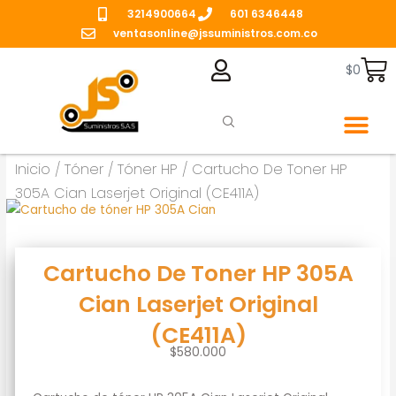
Ir
3214900664
601 6346448
al
ventasonline@jssuministros.com.co
contenido
Ca
$
0
Caja de Manten
Inicio
/
Tóner
/
Tóner HP
/ Cartucho De Toner HP
305A Cian Laserjet Original (CE411A)
Cartucho De Toner HP 305A
Cian Laserjet Original
(CE411A)
$
580.000