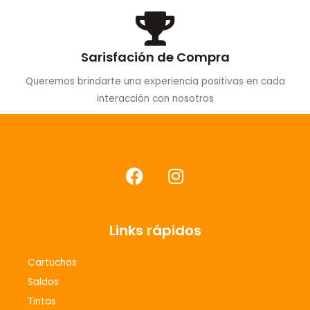
Sarisfación de Compra
Queremos brindarte una experiencia positivas en cada
interacción con nosotros
F
I
a
n
c
s
e
t
Links rápidos
b
a
o
g
Cartuchos
o
r
Saldos
k
a
m
Tintas