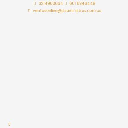
Ir
3214900664
601 6346448
al
ventasonline@jssuministros.com.co
contenido