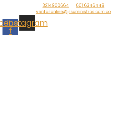
Ir
3214900664
601 6346448
al
ventasonline@jssuministros.com.co
contenido
cebook-
Instagram
f