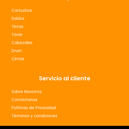
o
g
Cartuchos
o
r
Saldos
k
a
m
Tintas
Tóner
Cabezales
Drum
Cintas
Servicio al cliente
Sobre Nosotros
Contáctanos
Políticas de Privacidad
Términos y condiciones