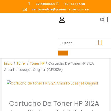
Ir
3214900664
601 6346448
al
ventasonline@jssuministros.com.co
contenido
C
$
0
Caja de Manten
Inicio
/
Tóner
/
Tóner HP
/ Cartucho De Toner HP 312A
Amarillo Laserjet Original (CF382A)
Cartucho De Toner HP 312A