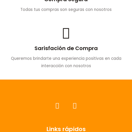
Todas tus compras son seguras con nosotros
Sarisfación de Compra
Queremos brindarte una experiencia positivas en cada
interacción con nosotros
F
I
a
n
c
s
e
t
Links rápidos
b
a